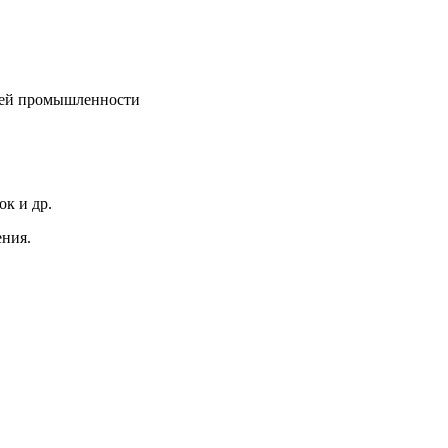
очей промышленности
к и др.
ения.